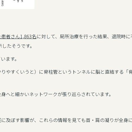
者さん1,863名
に対して、局所治療を行った結果、退院時に
示したそうです。
ています。
かりやすくいうと）に脊柱管というトンネルに脳と直結する「
全身へと細かいネットワークが張り巡らされています。
経に及ぼす影響が、これらの情報を見ても首・肩の凝りが全身