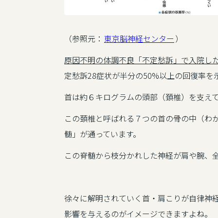
（参照元：
東京脳神経センター
）
原因不明の体調不良「不定愁訴」で入院した患
定愁訴28症状が半分の50%以上の回復率を
首は約６キログラムの頭部（頚椎）を支え
この頚椎と呼ばれる７つの首の骨の中（わ
髄」が通っています。
この脊髄から枝分かれした神経が肩や腕、
徐々に解明されていく首・肩こりが自律神
影響を与えるのがイメージできますよね。